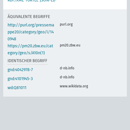
RDF/XML
TURTLE
JSON-LD
ÄQUIVALENTE BEGRIFFE
purl.org
http://purl.org/pressema
ppe20/category/geo/i/14
0948
pm20.zbw.eu
https://pm20.zbw.eu/cat
egory/geo/s/A10n(1)
IDENTISCHER BEGRIFF
d-nb.info
gnd:4042978-7
d-nb.info
gnd:4101945-3
www.wikidata.org
wd:Q81011