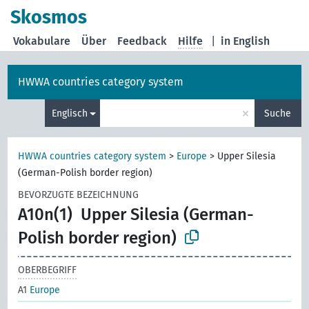
Skosmos
Vokabulare
Über
Feedback
Hilfe
|
in English
HWWA countries category system
×
Englisch
Suche
HWWA countries category system
>
Europe
>
Upper Silesia
(German-Polish border region)
BEVORZUGTE BEZEICHNUNG
A10n(1)
Upper Silesia (German-
Polish border region)
OBERBEGRIFF
A1
Europe