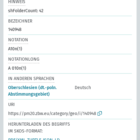
HINWEIS
shFolderCount: 42
BEZEICHNER
140948
NOTATION
A10n(1)
NOTATIONLONG
A 010n(1)
IN ANDEREN SPRACHEN
Oberschlesien (dt.-poln.
Deutsch
Abstimmungsgebiet)
URI
https://pm20.zbw.eu/category/geo/i/140948
HERUNTERLADEN DES BEGRIFFS
IM SKOS-FORMAT: