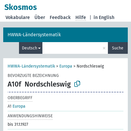
Skosmos
Vokabulare
Über
Feedback
Hilfe
|
in English
HWWA-Ländersystematik
×
Deutsch
Suche
HWWA-Ländersystematik
>
Europa
>
Nordschleswig
BEVORZUGTE BEZEICHNUNG
A10f
Nordschleswig
OBERBEGRIFF
A1
Europa
ANWENDUNGSHINWEISE
bis 31.1.1927