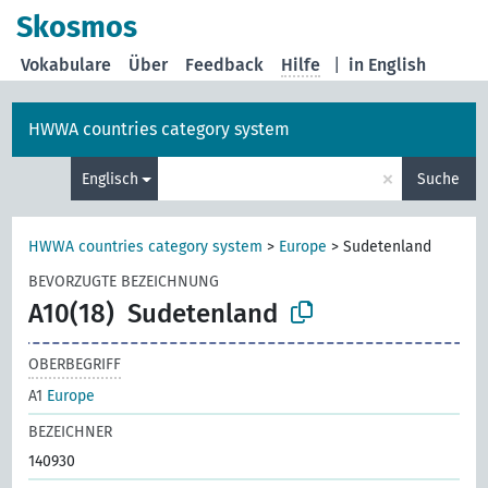
Skosmos
Vokabulare
Über
Feedback
Hilfe
|
in English
HWWA countries category system
×
Englisch
Suche
HWWA countries category system
>
Europe
>
Sudetenland
BEVORZUGTE BEZEICHNUNG
A10(18)
Sudetenland
OBERBEGRIFF
A1
Europe
BEZEICHNER
140930