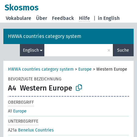
Skosmos
Vokabulare
Über
Feedback
Hilfe
|
in English
HWWA countries category system
×
Englisch
Suche
HWWA countries category system
>
Europe
>
Western Europe
BEVORZUGTE BEZEICHNUNG
A4
Western Europe
OBERBEGRIFF
A1
Europe
UNTERBEGRIFFE
A21a
Benelux Countries