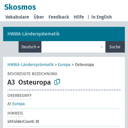
Skosmos
Vokabulare
Über
Feedback
Hilfe
|
in English
HWWA-Ländersystematik
×
Deutsch
Suche
HWWA-Ländersystematik
>
Europa
>
Osteuropa
BEVORZUGTE BEZEICHNUNG
A3
Osteuropa
OBERBEGRIFF
A1
Europa
HINWEIS
shFolderCount: 61