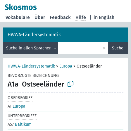
Skosmos
Vokabulare
Über
Feedback
Hilfe
|
in English
HWWA-Ländersystematik
×
Suche in allen Sprachen
Suche
HWWA-Ländersystematik
>
Europa
>
Ostseeländer
BEVORZUGTE BEZEICHNUNG
A1a
Ostseeländer
OBERBEGRIFF
A1
Europa
UNTERBEGRIFFE
A57
Baltikum