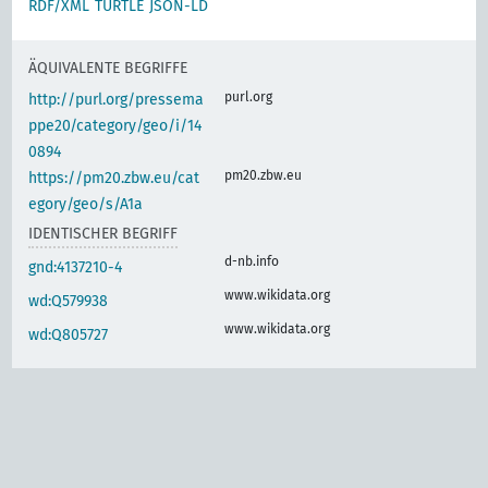
RDF/XML
TURTLE
JSON-LD
ÄQUIVALENTE BEGRIFFE
purl.org
http://purl.org/pressema
ppe20/category/geo/i/14
0894
pm20.zbw.eu
https://pm20.zbw.eu/cat
egory/geo/s/A1a
IDENTISCHER BEGRIFF
d-nb.info
gnd:4137210-4
www.wikidata.org
wd:Q579938
www.wikidata.org
wd:Q805727