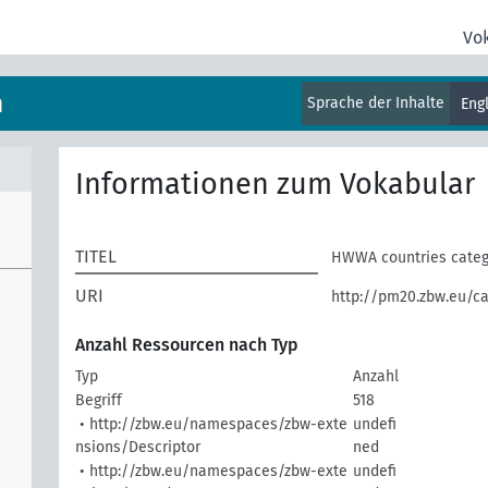
Vo
m
Sprache der Inhalte
Eng
Informationen zum Vokabular
TITEL
HWWA countries categ
URI
http://pm20.zbw.eu/c
Anzahl Ressourcen nach Typ
Typ
Anzahl
Begriff
518
• http://zbw.eu/namespaces/zbw-exte
undefi
nsions/Descriptor
ned
• http://zbw.eu/namespaces/zbw-exte
undefi