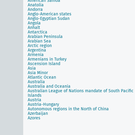
American Samoa
Anatolia
Andorra
Anglo-American states
Anglo-Egyptian Sudan
Angola
Anhalt
Antarctica
Arabian Peninsula
Arabian Sea
Arctic region
Argentina
Armenia
Armenians in Turkey
Ascension Island
Asia
Asia Minor
Atlantic Ocean
Australia
Australia and Oceania
Australian League of Nations mandate of South Pacific
Islands
Austria
Austria-Hungary
Autonomous regions in the North of China
Azerbaijan
Azores