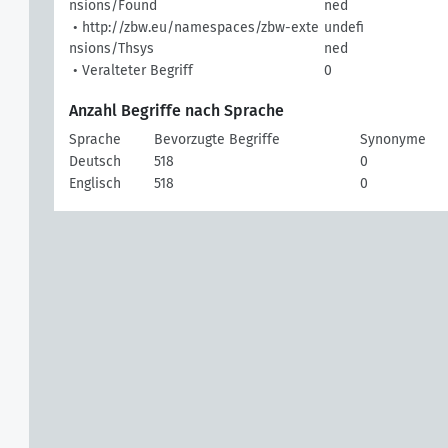
nsions/Found
ned
• http://zbw.eu/namespaces/zbw-exte
undefi
nsions/Thsys
ned
• Veralteter Begriff
0
Anzahl Begriffe nach Sprache
Sprache
Bevorzugte Begriffe
Synonyme
Deutsch
518
0
Englisch
518
0