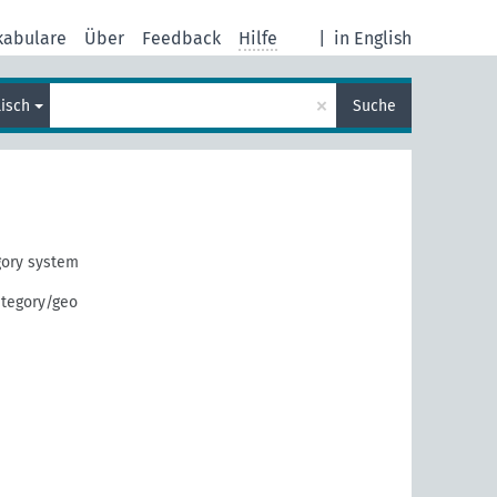
kabulare
Über
Feedback
Hilfe
|
in English
×
lisch
Suche
ory system
ategory/geo