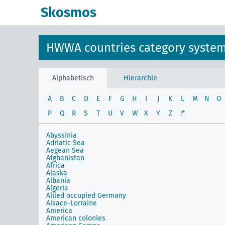
Skosmos
HWWA countries category syste
Alphabetisch
Hierarchie
A
B
C
D
E
F
G
H
I
J
K
L
M
N
O
P
Q
R
S
T
U
V
W
X
Y
Z
!*
Abyssinia
Adriatic Sea
Aegean Sea
Afghanistan
Africa
Alaska
Albania
Algeria
Allied occupied Germany
Alsace-Lorraine
America
American colonies