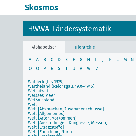
Skosmos
HWWA-Ländersystematik
Alphabetisch
Hierarchie
A
Ä
B
C
D
E
F
G
H
I
J
K
L
M
N
O
Ö
P
R
S
T
U
V
W
Z
Waldeck (bis 1929)
Wartheland (Reichsgau, 1939-1945)
Weihaiwei
Weisses Meer
Weißrussland
Welt
Welt [Absprachen, Zusammenschlüsse]
Welt [Allgemeines]
Welt [Arten, Vorkommen]
Welt [Ausstellungen, Kongresse, Messen]
Welt [Ersatzstoffe]
Welt [Forschung, Norm]