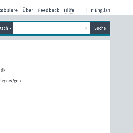
kabulare
Über
Feedback
Hilfe
|
in English
×
tsch
Suche
tik
ategory/geo