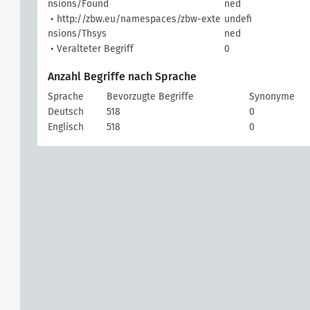
nsions/Found
ned
• http://zbw.eu/namespaces/zbw-exte
undefi
nsions/Thsys
ned
• Veralteter Begriff
0
Anzahl Begriffe nach Sprache
Sprache
Bevorzugte Begriffe
Synonyme
Deutsch
518
0
Englisch
518
0