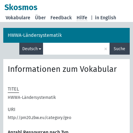
Skosmos
Vokabulare
Über
Feedback
Hilfe
|
in English
HWWA-Ländersystematik
×
Deutsch
Suche
Informationen zum Vokabular
TITEL
HWWA-Ländersystematik
URI
http://pm20.zbw.eu/category/geo
Anzahl Ressourcen nach Typ