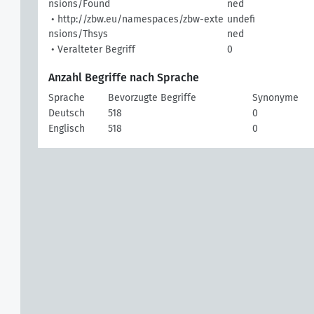
nsions/Found
ned
• http://zbw.eu/namespaces/zbw-exte
undefi
nsions/Thsys
ned
• Veralteter Begriff
0
Anzahl Begriffe nach Sprache
Sprache
Bevorzugte Begriffe
Synonyme
Deutsch
518
0
Englisch
518
0