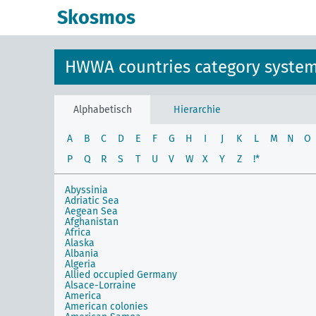
Skosmos
HWWA countries category syste
Alphabetisch
Hierarchie
A
B
C
D
E
F
G
H
I
J
K
L
M
N
O
P
Q
R
S
T
U
V
W
X
Y
Z
!*
Abyssinia
Adriatic Sea
Aegean Sea
Afghanistan
Africa
Alaska
Albania
Algeria
Allied occupied Germany
Alsace-Lorraine
America
American colonies