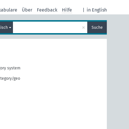
kabulare
Über
Feedback
Hilfe
|
in English
×
lisch
Suche
ory system
ategory/geo