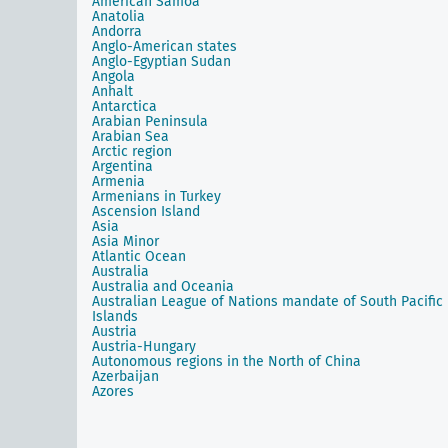
American Samoa
Anatolia
Andorra
Anglo-American states
Anglo-Egyptian Sudan
Angola
Anhalt
Antarctica
Arabian Peninsula
Arabian Sea
Arctic region
Argentina
Armenia
Armenians in Turkey
Ascension Island
Asia
Asia Minor
Atlantic Ocean
Australia
Australia and Oceania
Australian League of Nations mandate of South Pacific
Islands
Austria
Austria-Hungary
Autonomous regions in the North of China
Azerbaijan
Azores