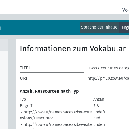
Vo
m
Sprache der Inhalte
Eng
Informationen zum Vokabular
TITEL
HWWA countries categ
URI
http://pm20.zbw.eu/c
Anzahl Ressourcen nach Typ
Typ
Anzahl
Begriff
518
• http://zbw.eu/namespaces/zbw-exte
undefi
nsions/Descriptor
ned
• http://zbw.eu/namespaces/zbw-exte
undefi