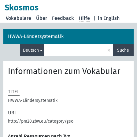
Skosmos
Vokabulare
Über
Feedback
Hilfe
|
in English
HWWA-Ländersystematik
×
Deutsch
Suche
Informationen zum Vokabular
TITEL
HWWA-Ländersystematik
URI
http://pm20.zbw.eu/category/geo
Anzahl Ressourcen nach Typ