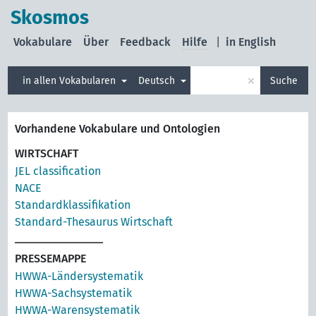
Skosmos
Vokabulare
Über
Feedback
Hilfe
|
in English
×
in allen Vokabularen
Deutsch
Suche
Vorhandene Vokabulare und Ontologien
WIRTSCHAFT
JEL classification
NACE
Standardklassifikation
Standard-Thesaurus Wirtschaft
PRESSEMAPPE
HWWA-Ländersystematik
HWWA-Sachsystematik
HWWA-Warensystematik