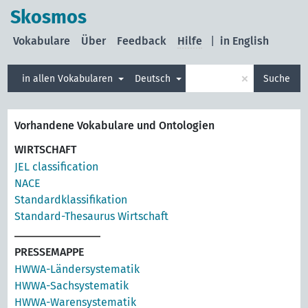
Skosmos
Vokabulare
Über
Feedback
Hilfe
|
in English
×
in allen Vokabularen
Deutsch
Suche
Vorhandene Vokabulare und Ontologien
WIRTSCHAFT
JEL classification
NACE
Standardklassifikation
Standard-Thesaurus Wirtschaft
PRESSEMAPPE
HWWA-Ländersystematik
HWWA-Sachsystematik
HWWA-Warensystematik